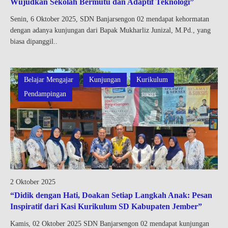
Wujudkan Sekolah Bermutu dan Adaptif Teknologi”
Senin, 6 Oktober 2025, SDN Banjarsengon 02 mendapat kehormatan
dengan adanya kunjungan dari Bapak Mukharliz Junizal, M.Pd., yang
biasa dipanggil..
Belajar Mengajar
Kunjungan
Kurikulum
Pendampingan
2 Oktober 2025
“Didik dengan Hati, Doakan Setiap Langkah Anak: Pesan
Inspiratif dari Kasi Kurikulum SD Kabupaten Jember”
Kamis, 02 Oktober 2025 SDN Banjarsengon 02 mendapat kunjungan