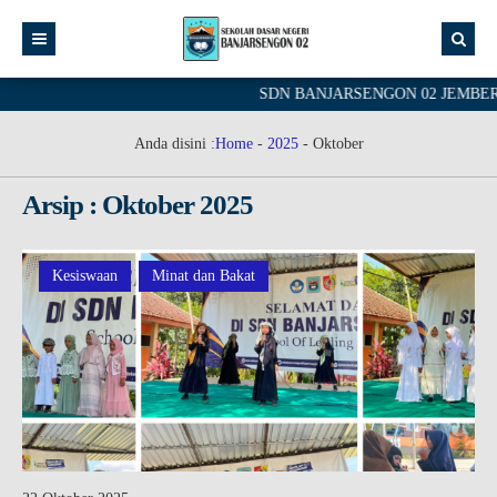
SDN BANJARSENGON 02 JEMBER - Sch
Anda disini :
Home
-
2025
-
Oktober
Arsip : Oktober 2025
Kesiswaan
Minat dan Bakat