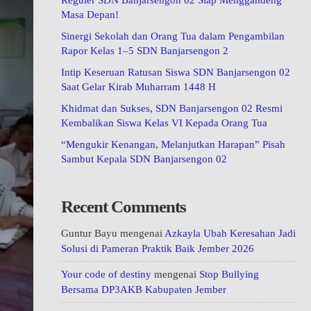
Reguler SDN Banjarsengon 02 Siap Menggandeng
Masa Depan!
Sinergi Sekolah dan Orang Tua dalam Pengambilan
Rapor Kelas 1–5 SDN Banjarsengon 2
Intip Keseruan Ratusan Siswa SDN Banjarsengon 02
Saat Gelar Kirab Muharram 1448 H
Khidmat dan Sukses, SDN Banjarsengon 02 Resmi
Kembalikan Siswa Kelas VI Kepada Orang Tua
“Mengukir Kenangan, Melanjutkan Harapan” Pisah
Sambut Kepala SDN Banjarsengon 02
Recent Comments
Guntur Bayu
mengenai
Azkayla Ubah Keresahan Jadi
Solusi di Pameran Praktik Baik Jember 2026
Your code of destiny
mengenai
Stop Bullying
Bersama DP3AKB Kabupaten Jember