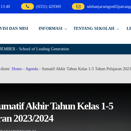
:
13
:
40
(0331) 429369
sdnbanjarsengon02patran
VISI DAN MISI
INFORMASI
TENTANG SEKOLAH
L
 - School of Leading Generation
disini :
Home
-
Agenda
-
Sumatif Akhir Tahun Kelas 1-5 Tahun Pelajaran 202
atif Akhir Tahun Kelas 1-5
ran 2023/2024