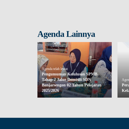
Agenda Lainnya
Agenda telah lewat
Pengumuman Kelulusan SPMB
Tahap 2 Jalur Domisili SDN
Agend
Banjarsengon 02 Tahun Pelajaran
Per
2025/2026
Kel