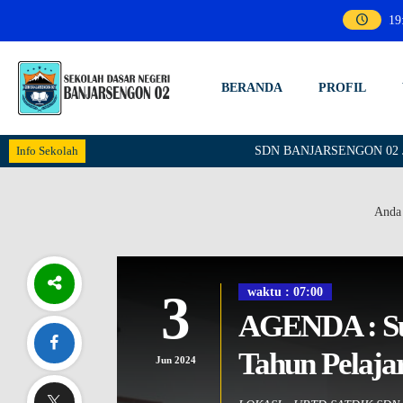
19
BERANDA
PROFIL
Info Sekolah
SDN BANJARSENGON 02 JEMBER
Anda 
waktu : 07:00
3
AGENDA : Sum
Tahun Pelaja
Jun 2024