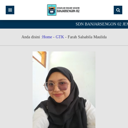
SDN BANJARSENGON 02 JEMBER
Anda disini :
Home
-
GTK
-
Farah Salsabila Maulida