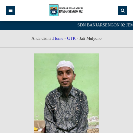
SDN BANJARSENGON 02 JEMBER 
Anda disini :
Home
-
GTK
-
Jati Mulyono