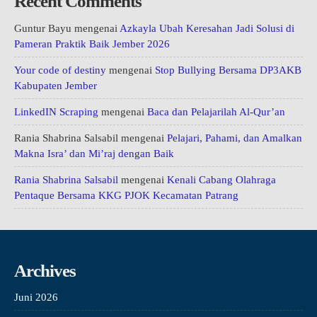
Recent Comments
Guntur Bayu
mengenai
Azkayla Ubah Keresahan Jadi Solusi di
Pameran Praktik Baik Jember 2026
Your code of destiny
mengenai
Stop Bullying Bersama DP3AKB
Kabupaten Jember
LinkedIN Scraping
mengenai
Baca dan Pelajarilah Al-Qur’an
Rania Shabrina Salsabil
mengenai
Pelajari, Pahami, dan Amalkan
Makna Isra’ dan Mi’raj dengan Baik
Rania Shabrina Salsabil
mengenai
Kenali Cabang Olahraga
Pentaque Bersama KKG PJOK Kecamatan Patrang
Archives
Juni 2026