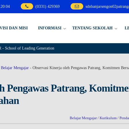
:
20
:
05
(0331) 429369
sdnbanjarsengon02patran
VISI DAN MISI
INFORMASI
TENTANG SEKOLAH
L
 of Leading Generation
-
Belajar Mengajar
-
Observasi Kinerja oleh Pengawas Patrang, Komitmen Ber
leh Pengawas Patrang, Komitm
ahan
Belajar Mengajar
/
Kurikulum
/
Pend