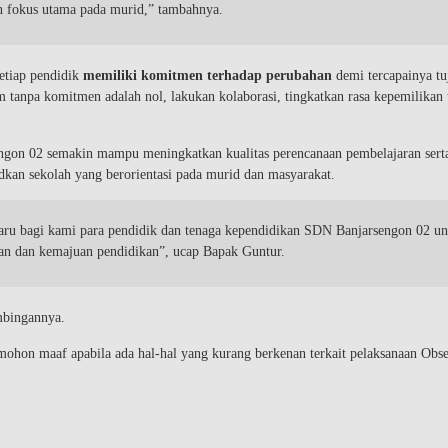
n fokus utama pada murid,” tambahnya.
setiap pendidik
memiliki komitmen terhadap perubahan
demi tercapainya tu
tanpa komitmen adalah nol, lakukan kolaborasi, tingkatkan rasa kepemilikan 
ngon 02 semakin mampu meningkatkan kualitas perencanaan pembelajaran sert
an sekolah yang berorientasi pada murid dan masyarakat.
aru bagi kami para pendidik dan tenaga kependidikan SDN Banjarsengon 02 un
an dan kemajuan pendidikan”, ucap Bapak Guntur.
mbingannya.
ohon maaf apabila ada hal-hal yang kurang berkenan terkait pelaksanaan Obse