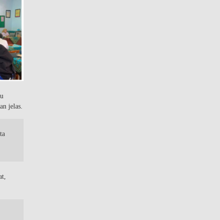
au
n jelas.
ta
at,