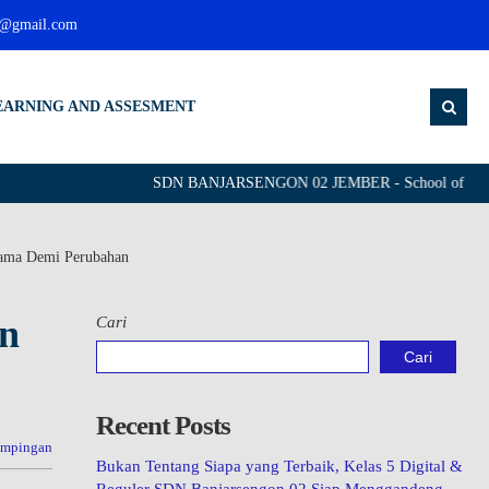
g@gmail.com
EARNING AND ASSESMENT
SDN BANJARSENGON 02 JEMBER - School of Leading G
sama Demi Perubahan
en
Cari
Cari
Recent Posts
ampingan
Bukan Tentang Siapa yang Terbaik, Kelas 5 Digital &