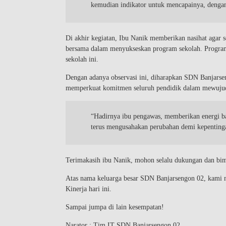
kemudian indikator untuk mencapainya, denga
Di akhir kegiatan, Ibu Nanik memberikan nasihat agar 
bersama dalam menyukseskan program sekolah. Program 
sekolah ini.
Dengan adanya observasi ini, diharapkan SDN Banjarse
memperkuat komitmen seluruh pendidik dalam mewujudk
“Hadirnya ibu pengawas, memberikan energi b
terus mengusahakan perubahan demi kepenting
Terimakasih ibu Nanik, mohon selalu dukungan dan bi
Atas nama keluarga besar SDN Banjarsengon 02, kami m
Kinerja hari ini.
Sampai jumpa di lain kesempatan!
Narator : Tim IT SDN Banjarsengon 02