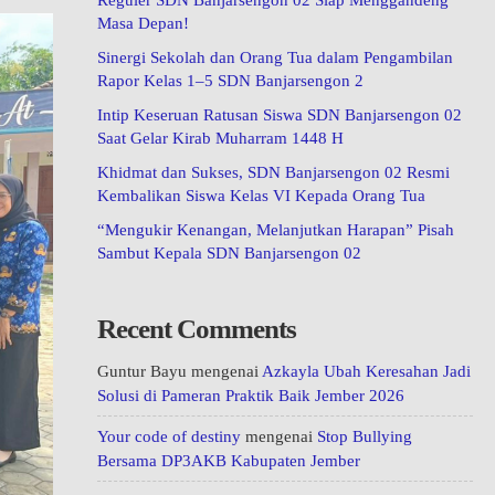
Reguler SDN Banjarsengon 02 Siap Menggandeng
Masa Depan!
Sinergi Sekolah dan Orang Tua dalam Pengambilan
Rapor Kelas 1–5 SDN Banjarsengon 2
Intip Keseruan Ratusan Siswa SDN Banjarsengon 02
Saat Gelar Kirab Muharram 1448 H
Khidmat dan Sukses, SDN Banjarsengon 02 Resmi
Kembalikan Siswa Kelas VI Kepada Orang Tua
“Mengukir Kenangan, Melanjutkan Harapan” Pisah
Sambut Kepala SDN Banjarsengon 02
Recent Comments
Guntur Bayu
mengenai
Azkayla Ubah Keresahan Jadi
Solusi di Pameran Praktik Baik Jember 2026
Your code of destiny
mengenai
Stop Bullying
Bersama DP3AKB Kabupaten Jember