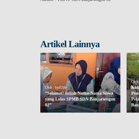
Artikel Lainnya
Oleh 
Kol
Oleh : bjs02jbr
“Selamat! Inilah Nama-Nama Siswa
Pen
yang Lolos SPMB SDN Banjarsengon
Pel
02”
Ban