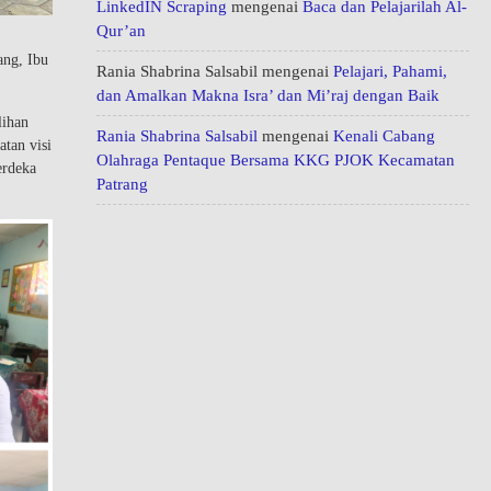
LinkedIN Scraping
mengenai
Baca dan Pelajarilah Al-
Qur’an
ang, Ibu
Rania Shabrina Salsabil
mengenai
Pelajari, Pahami,
dan Amalkan Makna Isra’ dan Mi’raj dengan Baik
lihan
Rania Shabrina Salsabil
mengenai
Kenali Cabang
atan visi
Olahraga Pentaque Bersama KKG PJOK Kecamatan
erdeka
Patrang