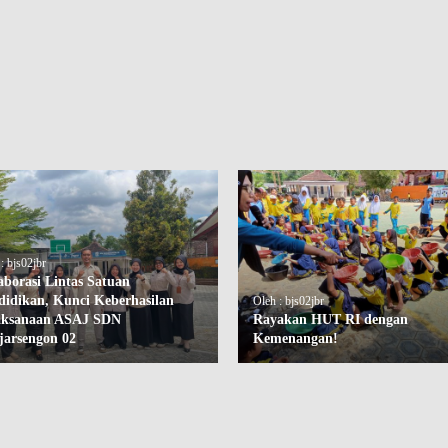
: bjs02jbr
aborasi Lintas Satuan
didikan, Kunci Keberhasilan
Oleh : bjs02jbr
aksanaan ASAJ SDN
Rayakan HUT RI dengan
jarsengon 02
Kemenangan!