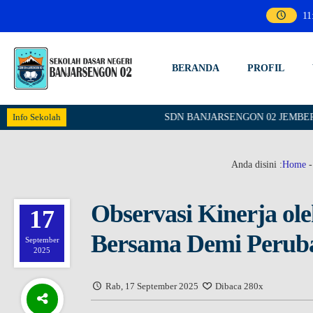
11
BERANDA
PROFIL
Info Sekolah
SDN BANJARSENGON 02 JEMBER - School
Anda disini :
Home
Observasi Kinerja o
17
Bersama Demi Perub
September
2025
Rab, 17 September 2025
Dibaca 280x