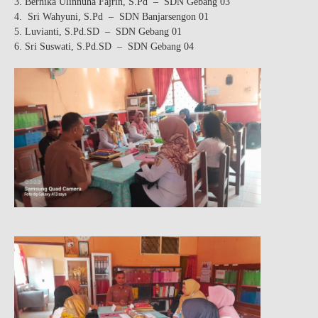
Bernika Ulinnuha Fajrin, S.Pd – SDN Gebang 03
Sri Wahyuni, S.Pd – SDN Banjarsengon 01
Luvianti, S.Pd.SD – SDN Gebang 01
Sri Suswati, S.Pd.SD – SDN Gebang 04