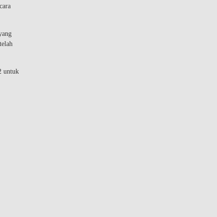
cara
 yang
telah
2 untuk