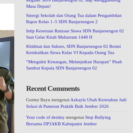
Reguler SDN Banjarsengon 02 Siap Menggandeng
Masa Depan!
Sinergi Sekolah dan Orang Tua dalam Pengambilan
Rapor Kelas 1–5 SDN Banjarsengon 2
Intip Keseruan Ratusan Siswa SDN Banjarsengon 02
Saat Gelar Kirab Muharram 1448 H
Khidmat dan Sukses, SDN Banjarsengon 02 Resmi
Kembalikan Siswa Kelas VI Kepada Orang Tua
“Mengukir Kenangan, Melanjutkan Harapan” Pisah
Sambut Kepala SDN Banjarsengon 02
Recent Comments
Guntur Bayu
mengenai
Azkayla Ubah Keresahan Jadi
Solusi di Pameran Praktik Baik Jember 2026
Your code of destiny
mengenai
Stop Bullying
Bersama DP3AKB Kabupaten Jember