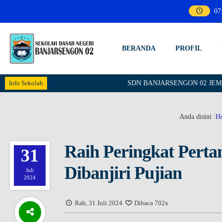
07
BERANDA
PROFIL
Info Sekolah
SDN BANJARSENGON 02 JEMBER - Sc
Anda disini :
H
Raih Peringkat Pert
31
Dibanjiri Pujian
Juli
2024
Rab, 31 Juli 2024
Dibaca 702x