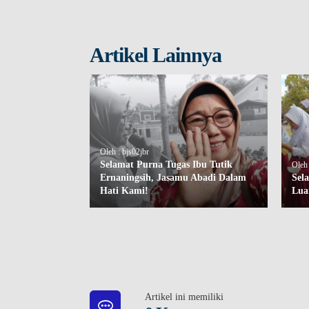
Artikel Lainnya
Oleh : bjs02jbr
Selamat Purna Tugas Ibu Tutik
Oleh 
Ernaningsih, Jasamu Abadi Dalam
Sel
Hati Kami!
Lua
Artikel ini memiliki