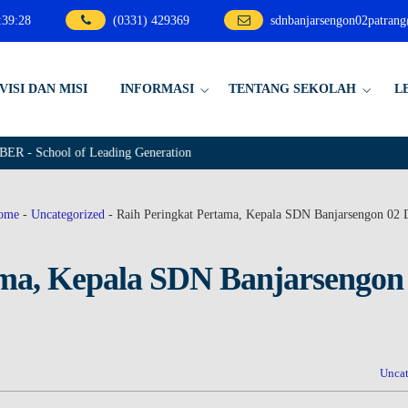
:
39
:
29
(0331) 429369
sdnbanjarsengon02patran
VISI DAN MISI
INFORMASI
TENTANG SEKOLAH
L
hool of Leading Generation
ome
-
Uncategorized
-
Raih Peringkat Pertama, Kepala SDN Banjarsengon 02 D
ama, Kepala SDN Banjarsengon
Uncat