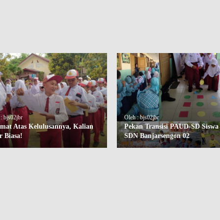
: bjs02jbr
Oleh : bjs02jbr
amat Atas Kelulusannya, Kalian
Pekan Transisi PAUD-SD Siswa
r Biasa!
SDN Banjarsengon 02