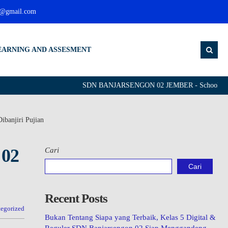
g@gmail.com
EARNING AND ASSESMENT
SDN BANJARSENGON 02 JEMBER - School of Leadi
ibanjiri Pujian
 02
Cari
Cari
Recent Posts
egorized
Bukan Tentang Siapa yang Terbaik, Kelas 5 Digital &