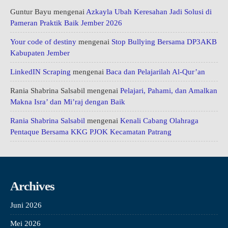
Guntur Bayu
mengenai
Azkayla Ubah Keresahan Jadi Solusi di
Pameran Praktik Baik Jember 2026
Your code of destiny
mengenai
Stop Bullying Bersama DP3AKB
Kabupaten Jember
LinkedIN Scraping
mengenai
Baca dan Pelajarilah Al-Qur’an
Rania Shabrina Salsabil
mengenai
Pelajari, Pahami, dan Amalkan
Makna Isra’ dan Mi’raj dengan Baik
Rania Shabrina Salsabil
mengenai
Kenali Cabang Olahraga
Pentaque Bersama KKG PJOK Kecamatan Patrang
Archives
Juni 2026
Mei 2026